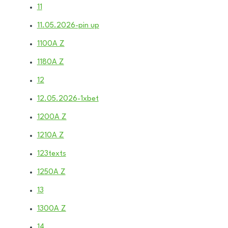
11
11.05.2026-pin up
1100A Z
1180A Z
12
12.05.2026-1xbet
1200A Z
1210A Z
123texts
1250A Z
13
1300A Z
14