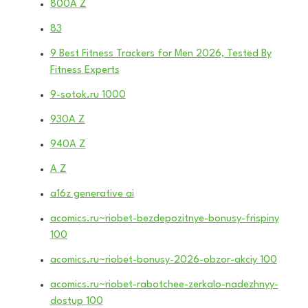
800A Z
83
9 Best Fitness Trackers for Men 2026, Tested By
Fitness Experts
9-sotok.ru 1000
930A Z
940A Z
A Z
a16z generative ai
acomics.ru~riobet-bezdepozitnye-bonusy-frispiny
100
acomics.ru~riobet-bonusy-2026-obzor-akciy 100
acomics.ru~riobet-rabotchee-zerkalo-nadezhnyy-
dostup 100