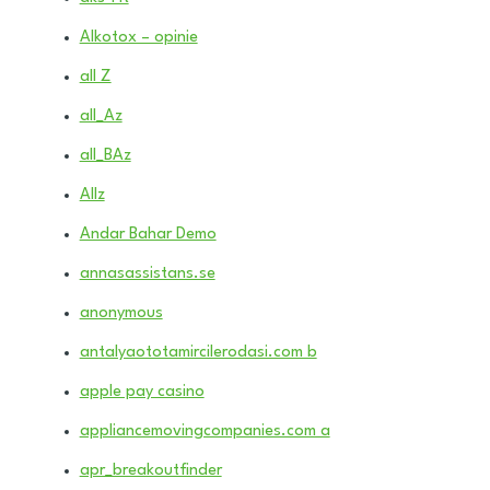
Alkotox – opinie
all Z
all_Az
all_BAz
Allz
Andar Bahar Demo
annasassistans.se
anonymous
antalyaototamircilerodasi.com b
apple pay casino
appliancemovingcompanies.com a
apr_breakoutfinder