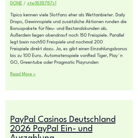
DONE
/
xtw1838787c1
Tipico kennen viele Slotfans eher als Wettanbieter. Daily
Drops, Gewinnspiele und zusätzliche Aktionen runden die
Bonuspakete für Neu- und Bestandskunden ab.
Außerdem liegen obendrauf noch 150 Freispiele. Parallel
legt bwin noch50 Freispiele und nochmal 200
Freispiele direkt dazu. Ja, es gibt einen Einzahlungsbonus
bis zu 100 Euro. Automatenspiele vonRed Tiger, Play´n
GO, Greentube oder Pragmatic Playrunden
Read More »
PayPal Casinos Deutschland
2026 PayPal Ein- und