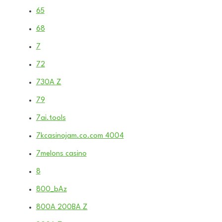
65
68
7
72
730A Z
79
7ai.tools
7kcasinojam.co.com 4004
7melons casino
8
800_bAz
800A 200BA Z