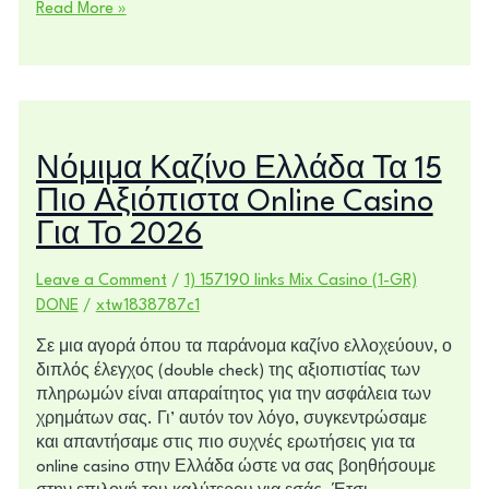
Read More »
Νόμιμα Καζίνο Ελλάδα Τα 15
Πιο Αξιόπιστα Online Casino
Για Το 2026
Leave a Comment
/
1) 157190 links Mix Casino (1-GR)
DONE
/
xtw1838787c1
Σε μια αγορά όπου τα παράνομα καζίνο ελλοχεύουν, ο
διπλός έλεγχος (double check) της αξιοπιστίας των
πληρωμών είναι απαραίτητος για την ασφάλεια των
χρημάτων σας. Γι’ αυτόν τον λόγο, συγκεντρώσαμε
και απαντήσαμε στις πιο συχνές ερωτήσεις για τα
online casino στην Ελλάδα ώστε να σας βοηθήσουμε