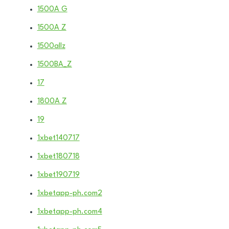
1500A G
1500A Z
1500allz
1500BA_Z
17
1800A Z
19
1xbet140717
1xbet180718
1xbet190719
1xbetapp-ph.com2
1xbetapp-ph.com4