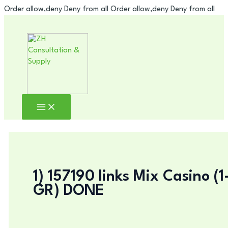
MAIN
Νεα
Νόμιμα
Τα
KAZINO
Die
Online
Die
PayPal
Skip
Sea
Order allow,deny Deny from all
Order allow,deny Deny from all
MENU
casino
Καζίνο
ΚΑΛΥΤΕΡΑ
Live
Besten
Casinos
besten
Casinos
to
για
Ελλάδα
ΚΑΖΙΝΟ
στην
PayPal
mit
PayPal
Deutschland
con
Ελληνες
Τα
Online
Ελλάδα
Casinos
PayPal
Casinos
2026
παικτες
15
στην
2026
2026
im
PayPal
Καινούρια
Πιο
Ελλάδα
Tα
Zahlungen
»
Test!
Ein-
Online
Αξιόπιστα
TOP
mit
Beste
Sichere
und
Casino
Online
Μάρτιος
ΚΑΖΙΝΟ
PayPal
PayPal
Ein-
Auszahlung
2026
Casino
2026
Live
Casinos
und
Για
του
Auszahlungen!
Το
2026
2026
1) 157190 links Mix Casino (1
GR) DONE