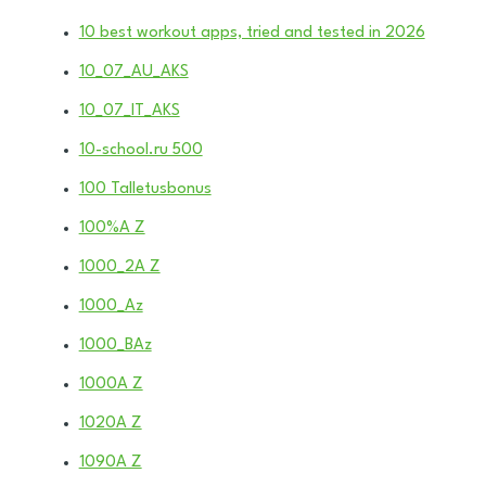
10 best workout apps, tried and tested in 2026
10_07_AU_AKS
10_07_IT_AKS
10-school.ru 500
100 Talletusbonus
100%A Z
1000_2A Z
1000_Az
1000_BAz
1000A Z
1020A Z
1090A Z