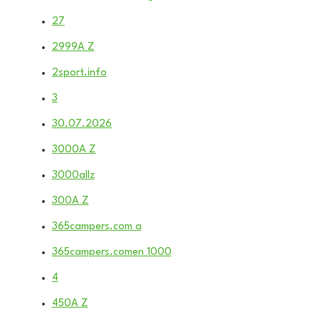
27
2999A Z
2sport.info
3
30.07.2026
3000A Z
3000allz
300A Z
365campers.com a
365campers.comen 1000
4
450A Z